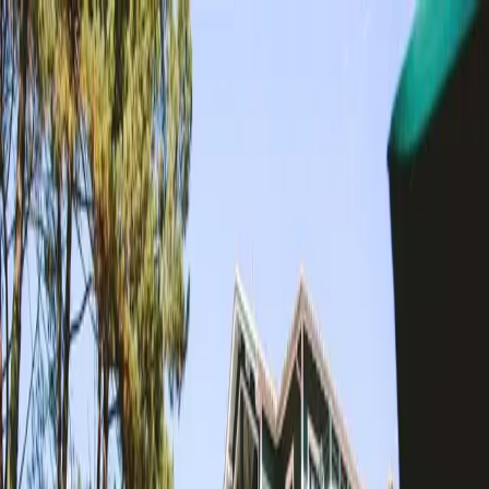
Landes
/
Dax - Côte Sud