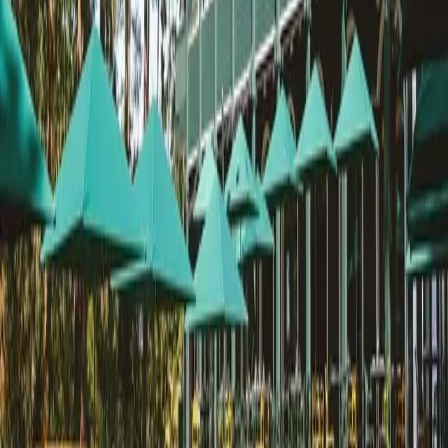
Arena du Vieux Port
Naturéo Resort
70 Hectares & L'Océan
Tous les autres lieux de Dax - Côte Sud
Charente
Charente-Maritime
Gironde
Landes
Lot-et-
Garonne
Béarn
Pays-Basque